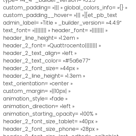
type= »4_4″ _builder_version= »3.25″
custom_padding= »||| » global_colors_info= »{} »
custom_padding__hover= »||| »][et_pb_text
admin_label= »Title » _builder_version= »4.4.9″
text_font= »|||||||| » header_font= »|||||||| »
header_line_height= »1.2em »
header_2_font= »Quattrocento|||||||| »
header_2_text_align= »left »
header_2_text_color= »#5a6e77″
header_2_font_size= »44px »
header_2_line_height= »1.3em »
text_orientation= »center »
custom_margin= »||10px| »
animation_style= »fade »
animation_direction= »left »
animation_starting_opacity= »100% »
header_2_font_size_tablet= »40px »
header_2_font_size_phone= »28px »