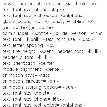
hover_enabled= »0″ text_font_size_tablet= » »
text_font_size_phone= »14px »
text_font_size_last_edited= »on|phone »
global_colors_info= »{} » sticky_enabled= »0″]
[/et_pb_text][et_pb_text
admin_label= »Subtitle » _builder_version= »4.4.9″
text_font= »|||on||||| » text_font_size= »20px »
text_letter_spacing= »1px »
text_line_height= »2.2em » header_font= »|||||||| »
header_2_font= »|||||||| »
text_orientation= »center »
module_alignment= »center »
animation_style= »fade »
animation_direction= »left »
animation_starting_opacity= »100% »
text_font_size_tablet= » »
text_font_size_phone= »16px »
text_font_size_last_edited= »on|phone »