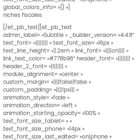
global_colors_info= »{} »]
niches fiscales
[/et_pb_text][et_pb_text
admin_label= »Subtitle » _builder_version= »4.4.8″
text_font= »|||||||| » text_font_size= »16px »
text_line_height= »2.2em » link_font= »||||on|||| »
link_text_color= »#778b96″ header_font= »|||||||| »
header_2_font= »|||||||| »
module_alignment= »center »
custom_margin= »||||false|false »
custom_padding= »||21px||| »
animation_style= »fade »
animation_direction= »left »
animation_starting_opacity= »100% »
text_font_size_tablet= » »
text_font_size_phone= »14px »
text_font_size_last_edited= »on|phone »