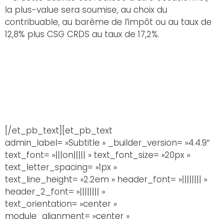
la plus-value sera soumise, au choix du
contribuable, au barème de l’impôt ou au taux de
12,8% plus CSG CRDS au taux de 17,2%.
[/et_pb_text][et_pb_text
admin_label= »Subtitle » _builder_version= »4.4.9″
text_font= »|||on||||| » text_font_size= »20px »
text_letter_spacing= »1px »
text_line_height= »2.2em » header_font= »|||||||| »
header_2_font= »|||||||| »
text_orientation= »center »
module_alignment= »center »