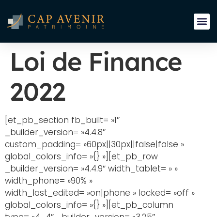
Loi de Finance
2022
[et_pb_section fb_built= »1″
_builder_version= »4.4.8″
custom_padding= »60px||30px||false|false »
global_colors_info= »{} »][et_pb_row
_builder_version= »4.4.9″ width_tablet= » »
width_phone= »90% »
width_last_edited= »on|phone » locked= »off »
global_colors_info= »{} »][et_pb_column