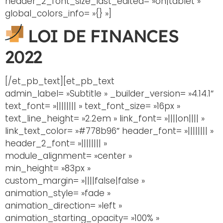
header_2_font_size_last_edited= »on|tablet »
global_colors_info= »{} »]
LOI DE FINANCES
2022
[/et_pb_text][et_pb_text
admin_label= »Subtitle » _builder_version= »4.14.1″
text_font= »|||||||| » text_font_size= »16px »
text_line_height= »2.2em » link_font= »||||on|||| »
link_text_color= »#778b96″ header_font= »|||||||| »
header_2_font= »|||||||| »
module_alignment= »center »
min_height= »83px »
custom_margin= »||||false|false »
animation_style= »fade »
animation_direction= »left »
animation_starting_opacity= »100% »