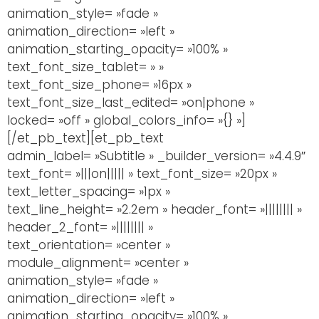
animation_style= »fade »
animation_direction= »left »
animation_starting_opacity= »100% »
text_font_size_tablet= » »
text_font_size_phone= »16px »
text_font_size_last_edited= »on|phone »
locked= »off » global_colors_info= »{} »]
[/et_pb_text][et_pb_text
admin_label= »Subtitle » _builder_version= »4.4.9″
text_font= »|||on||||| » text_font_size= »20px »
text_letter_spacing= »1px »
text_line_height= »2.2em » header_font= »|||||||| »
header_2_font= »|||||||| »
text_orientation= »center »
module_alignment= »center »
animation_style= »fade »
animation_direction= »left »
animation_starting_opacity= »100% »