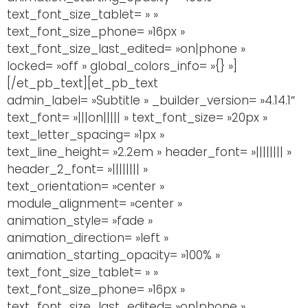
text_font_size_tablet= » »
text_font_size_phone= »16px »
text_font_size_last_edited= »on|phone »
locked= »off » global_colors_info= »{} »]
[/et_pb_text][et_pb_text
admin_label= »Subtitle » _builder_version= »4.14.1″
text_font= »|||on||||| » text_font_size= »20px »
text_letter_spacing= »1px »
text_line_height= »2.2em » header_font= »|||||||| »
header_2_font= »|||||||| »
text_orientation= »center »
module_alignment= »center »
animation_style= »fade »
animation_direction= »left »
animation_starting_opacity= »100% »
text_font_size_tablet= » »
text_font_size_phone= »16px »
text_font_size_last_edited= »on|phone »