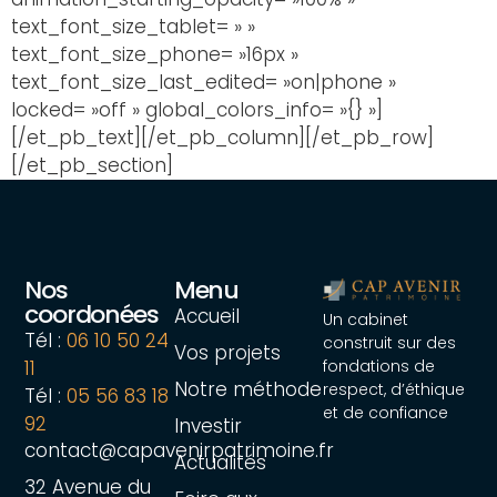
text_font_size_tablet= » »
text_font_size_phone= »16px »
text_font_size_last_edited= »on|phone »
locked= »off » global_colors_info= »{} »]
[/et_pb_text][/et_pb_column][/et_pb_row]
[/et_pb_section]
Nos
Menu
coordonées
Accueil
Un cabinet
Tél :
06 10 50 24
construit sur des
Vos projets
fondations de
11
Notre méthode
respect, d’éthique
Tél :
05 56 83 18
et de confiance
92
Investir
contact@capavenirpatrimoine.fr
Actualités
32 Avenue du