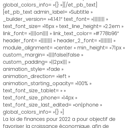
global_colors_info= »{} »][/et_pb_text]
[et_pb_text admin_label= »Subtitle »
_builder_version= »4.14.1″ text_font= »|||||||| »
text_font_size= »16px » text_line_height= »2.2em »
link_font= »||||on|||| » link_text_color= »#778b96″
header_font= »|||||||| » header_2_font= »|||||||| »
module_alignment= »center » min_height= »71px »
custom_margin= »||||false|false »
custom_padding= »||2px||| »
animation_style= »fade »
animation_direction= »left »
animation_starting_opacity= »100% »
text_font_size_tablet= » »
text_font_size_phone= »14px »
text_font_size_last_edited= »on|phone »
global_colors_info= »{} »]
La loi de finances pour 2022 a pour objectif de
favoriser la croissance économique, afin de