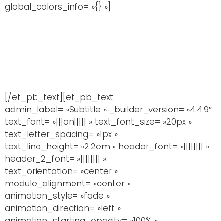
global_colors_info= »{} »]
[/et_pb_text][et_pb_text
admin_label= »Subtitle » _builder_version= »4.4.9″
text_font= »|||on||||| » text_font_size= »20px »
text_letter_spacing= »1px »
text_line_height= »2.2em » header_font= »|||||||| »
header_2_font= »|||||||| »
text_orientation= »center »
module_alignment= »center »
animation_style= »fade »
animation_direction= »left »
animation_starting_opacity= »100% »