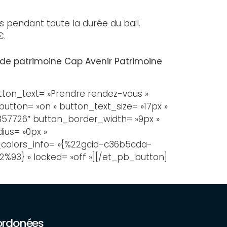
es pendant toute la durée du bail.
€.
 de patrimoine Cap Avenir Patrimoine
tton_text= »Prendre rendez-vous »
utton= »on » button_text_size= »17px »
57726″ button_border_width= »9px »
us= »0px »
al_colors_info= »{%22gcid-c36b5cda-
3} » locked= »off »][/et_pb_button]
ordonées