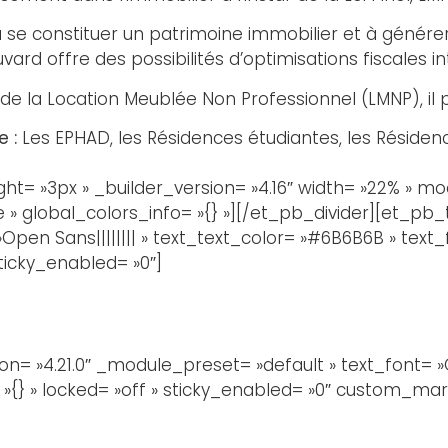
 à se constituer un patrimoine immobilier et à géné
ard offre des possibilités d’optimisations fiscales i
e de la Location Meublée Non Professionnel (LMNP), il 
 :
Les EPHAD, les Résidences étudiantes, les Résiden
ght= »3px » _builder_version= »4.16″ width= »22% » m
» global_colors_info= »{} »][/et_pb_divider][et_pb_te
Open Sans|||||||| » text_text_color= »#6B6B6B » text
sticky_enabled= »0″]
n= »4.21.0″ _module_preset= »default » text_font= »Op
{} » locked= »off » sticky_enabled= »0″ custom_margin