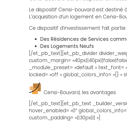
Le dispositif Censi-bouvard est destiné
L’acquisition d’un logement en Censi-Bouv
Ce dispositif d’investissement fait parti
Des Résidences de Services comme
Des Logements Neufs
[/et_pb_text][et_pb_divider divider_wei
custom_margin= »40px||40px||false|false 
_module_preset= »default » text_font= »
locked= »off » global_colors_info= »{} » 
Censi-Bouvard, les avantages
[/et_pb_text][et_pb_text _builder_versio
hover_enabled= »0″ global_colors_info= »
custom_padding= »||30px||| »]