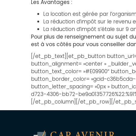
Les Avantages :
La location est gérée par l’organism
La réduction d’impôt sur le revenu e
La réduction d’impôt s’étale sur 9 an
Pour plus de renseignement au sujet du
est à vos côtés pour vous conseiller da
[/et_pb_text][et_pb_button button_url=
button_alignment= »center » _builder_ve
button_text_color= »#E09900″ button_
button_border_color= »gcid-c36b5cda-
button_letter_spacing= »0px » button_ic
d723-4306-bb72-be9a01357726%22:%91%2
[/et_pb_column][/et_pb_row][/et_pb_s