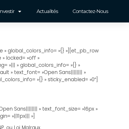
Investir
Actualités
Contactez-Nous
se » global_colors_info= »{} »][et_pb_row
» locked= »off »
 »||| » global_colors_info= »{} »
t » text_font= »Open Sans|||||||| »
_colors_info= »{} » sticky_enabled= »0″]
en Sans|||||||| » text_font_size= »16px »
= »||11px||| »]
P, ou Loi Malraux.