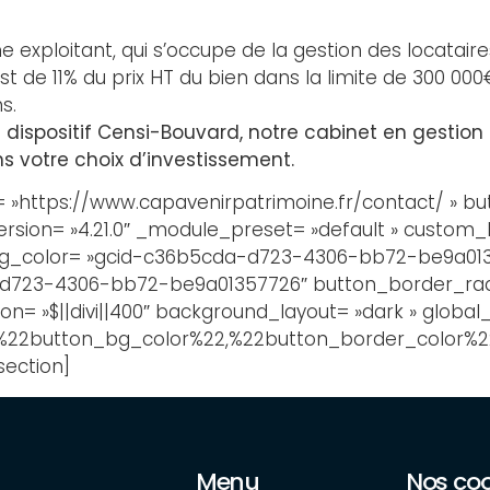
e exploitant, qui s’occupe de la gestion des locatair
st de 11% du prix HT du bien dans la limite de 300 000
s.
 dispositif Censi-Bouvard, notre cabinet en gestion
ns votre choix d’investissement.
 »https://www.capavenirpatrimoine.fr/contact/ » bu
rsion= »4.21.0″ _module_preset= »default » custom_b
bg_color= »gcid-c36b5cda-d723-4306-bb72-be9a013
d723-4306-bb72-be9a01357726″ button_border_radi
on= »$||divi||400″ background_layout= »dark » glob
2button_bg_color%22,%22button_border_color%22%9
ection]
Menu
Nos co