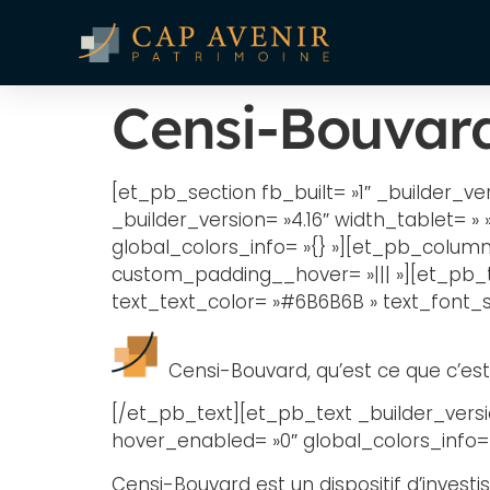
Censi-Bouvar
[et_pb_section fb_built= »1″ _builder_ve
_builder_version= »4.16″ width_tablet= »
global_colors_info= »{} »][et_pb_column 
custom_padding__hover= »||| »][et_pb_tex
text_text_color= »#6B6B6B » text_font_si
Censi-Bouvard, qu’est ce que c’est
[/et_pb_text][et_pb_text _builder_versio
hover_enabled= »0″ global_colors_info= »
Censi-Bouvard est un dispositif d’investis