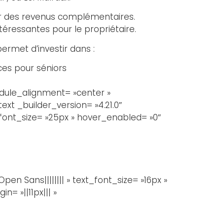
rer des revenus complémentaires.
ntéressantes pour le propriétaire.
permet d’investir dans :
ces pour séniors
odule_alignment= »center »
xt _builder_version= »4.21.0″
_font_size= »25px » hover_enabled= »0″
en Sans|||||||| » text_font_size= »16px »
= »||11px||| »