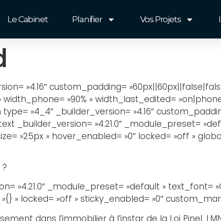
Le Cabinet
Planifier
Vos Projets
d
rsion= »4.16″ custom_padding= »60px||60px||false|fal
 » width_phone= »90% » width_last_edited= »on|phone 
type= »4_4″ _builder_version= »4.16″ custom_padding=
t _builder_version= »4.21.0″ _module_preset= »defaul
ze= »25px » hover_enabled= »0″ locked= »off » global
 ?
n= »4.21.0″ _module_preset= »default » text_font= »Op
{} » locked= »off » sticky_enabled= »0″ custom_margin
sement dans l’immobilier à l’instar de la Loi Pinel, LMN