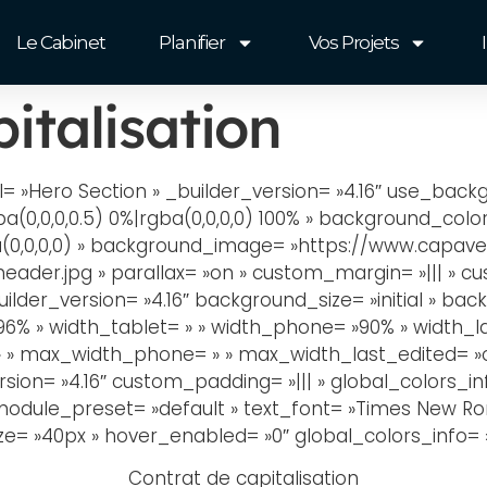
Le Cabinet
Planifier
Vos Projets
italisation
l= »Hero Section » _builder_version= »4.16″ use_bac
0,0,0,0.5) 0%|rgba(0,0,0,0) 100% » background_color_
0,0,0,0) » background_image= »https://www.capave
der.jpg » parallax= »on » custom_margin= »||| » cus
ilder_version= »4.16″ background_size= »initial » bac
6% » width_tablet= » » width_phone= »90% » width_l
» max_width_phone= » » max_width_last_edited= »on|
ion= »4.16″ custom_padding= »||| » global_colors_in
module_preset= »default » text_font= »Times New Roma
ze= »40px » hover_enabled= »0″ global_colors_info= »{
Contrat de capitalisation