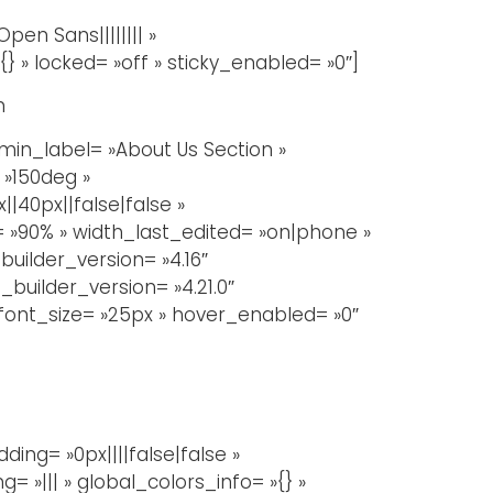
en Sans|||||||| »
} » locked= »off » sticky_enabled= »0″]
n
in_label= »About Us Section »
 »150deg »
40px||false|false »
= »90% » width_last_edited= »on|phone »
uilder_version= »4.16″
builder_version= »4.21.0″
_font_size= »25px » hover_enabled= »0″
ng= »0px||||false|false »
 »||| » global_colors_info= »{} »