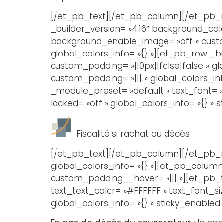
[/et_pb_text][/et_pb_column][/et_pb_ro
_builder_version= »4.16″ background_col
background_enable_image= »off » custom
global_colors_info= »{} »][et_pb_row _b
custom_padding= »||0px||false|false » gl
custom_padding= »||| » global_colors_inf
_module_preset= »default » text_font= »
locked= »off » global_colors_info= »{} » 
Fiscalité si rachat ou décès
[/et_pb_text][/et_pb_column][/et_pb_ro
global_colors_info= »{} »][et_pb_column 
custom_padding__hover= »||| »][et_pb_tex
text_text_color= »#FFFFFF » text_font_si
global_colors_info= »{} » sticky_enabled=