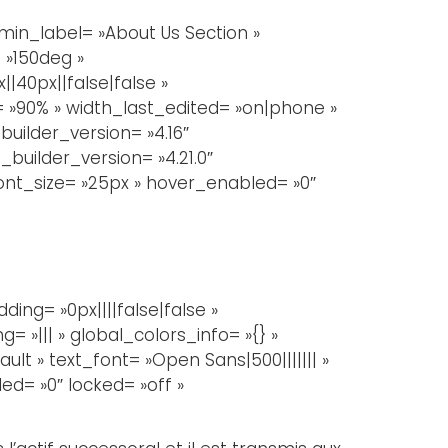
in_label= »About Us Section »
 »150deg »
40px||false|false »
= »90% » width_last_edited= »on|phone »
uilder_version= »4.16″
builder_version= »4.21.0″
font_size= »25px » hover_enabled= »0″
ng= »0px||||false|false »
 »||| » global_colors_info= »{} »
lt » text_font= »Open Sans|500||||||| »
ed= »0″ locked= »off »