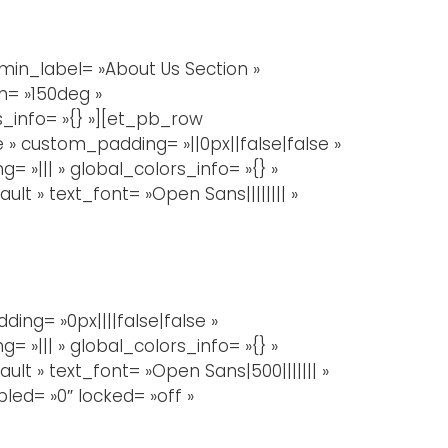
in_label= »About Us Section »
n= »150deg »
_info= »{} »][et_pb_row
 » custom_padding= »||0px||false|false »
 »||| » global_colors_info= »{} »
t » text_font= »Open Sans|||||||| »
ng= »0px||||false|false »
 »||| » global_colors_info= »{} »
lt » text_font= »Open Sans|500||||||| »
led= »0″ locked= »off »