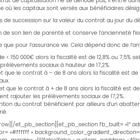
trat de capitalisation ne se dénoue pas, il entre dans 
vie où les capitaux sont versés aux bénéficiaires désig
ts de succession sur la valeur du contrat au jour du d
 de son lien de parenté et conserve l’ancienneté fis
e que pour l’assurance vie. Cela dépend donc de l’ant
< 150 000€ alors la fiscalité est de 12,8% ou 7,5% sel
x prélèvements sociaux à hauteur de 17,2%.
 que le contrat à – de 8 ans alors la fiscalité est de
aux.
 que le contrat à + de 8 ans alors la fiscalité est de
nt rajouter les prélèvements sociaux de 17,2%.
ention du contrat bénéficient par ailleurs d’un abat
ié.
w][/et_pb_section][et_pb_section fb_built= »1″ adm
or= »#ffffff » background_color_gradient_direction=
_margin= »||||false|false » custom_padding= »40px||