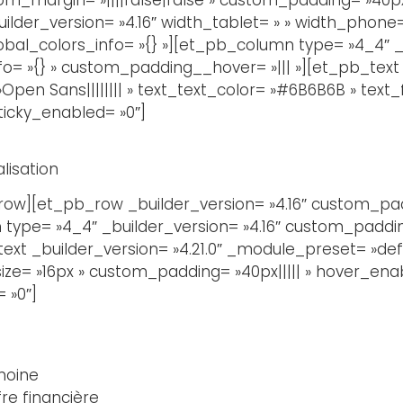
uilder_version= »4.16″ width_tablet= » » width_phone
obal_colors_info= »{} »][et_pb_column type= »4_4″ _b
o= »{} » custom_padding__hover= »||| »][et_pb_text _
Open Sans|||||||| » text_text_color= »#6B6B6B » text
sticky_enabled= »0″]
lisation
w][et_pb_row _builder_version= »4.16″ custom_paddi
type= »4_4″ _builder_version= »4.16″ custom_padding=
t _builder_version= »4.21.0″ _module_preset= »defau
ize= »16px » custom_padding= »40px||||| » hover_enab
 »0″]
moine
ffre financière