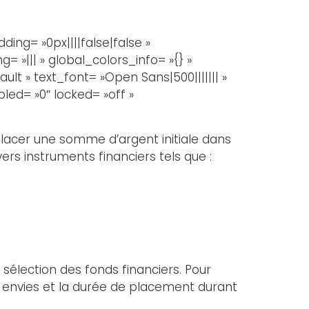
ng= »0px||||false|false »
 »||| » global_colors_info= »{} »
lt » text_font= »Open Sans|500||||||| »
led= »0″ locked= »off »
 placer une somme d’argent initiale dans
rs instruments financiers tels que :
 sélection des fonds financiers. Pour
os envies et la durée de placement durant