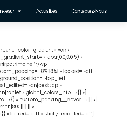
Investir
Actualités
Contactez-Nous
kground_color_gradient= »on »
gradient_start= »rgba(0,0,0,0.5) »
nirpatrimoine.fr/wp-
tom_padding= »8%||8%| » locked= »off »
kground_position= »top_left »
ast_edited= »on|desktop »
tablet » global_colors_info= »{} »]
fo= »{} » custom_padding__hover= »||| »]
n|800||||||| »
} » locked= »off » sticky_enabled= »0″]