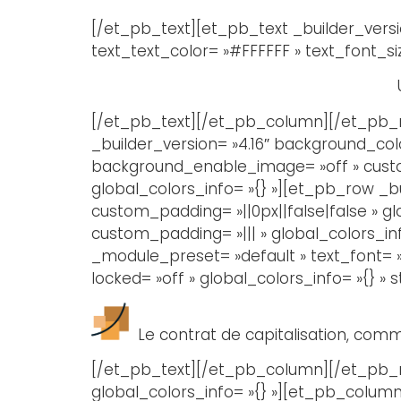
[/et_pb_text][et_pb_text _builder_versio
text_text_color= »#FFFFFF » text_font_si
[/et_pb_text][/et_pb_column][/et_pb_ro
_builder_version= »4.16″ background_col
background_enable_image= »off » custom
global_colors_info= »{} »][et_pb_row _b
custom_padding= »||0px||false|false » gl
custom_padding= »||| » global_colors_inf
_module_preset= »default » text_font= »
locked= »off » global_colors_info= »{} » 
Le contrat de capitalisation, com
[/et_pb_text][/et_pb_column][/et_pb_ro
global_colors_info= »{} »][et_pb_column 