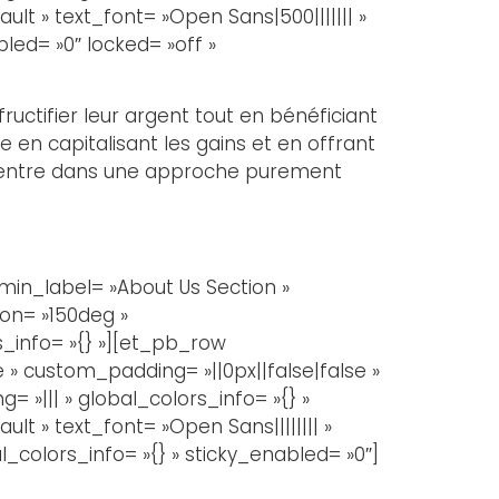
lt » text_font= »Open Sans|500||||||| »
led= »0″ locked= »off »
ructifier leur argent tout en bénéficiant
ne en capitalisant les gains et en offrant
on rentre dans une approche purement
in_label= »About Us Section »
on= »150deg »
_info= »{} »][et_pb_row
 » custom_padding= »||0px||false|false »
 »||| » global_colors_info= »{} »
t » text_font= »Open Sans|||||||| »
_colors_info= »{} » sticky_enabled= »0″]