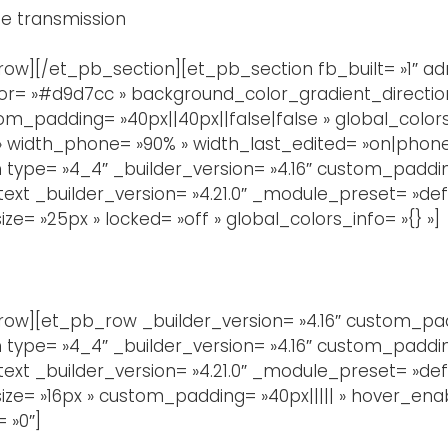
de transmission
w][/et_pb_section][et_pb_section fb_built= »1″ adm
lor= »#d9d7cc » background_color_gradient_directio
_padding= »40px||40px||false|false » global_colors
» » width_phone= »90% » width_last_edited= »on|phone
type= »4_4″ _builder_version= »4.16″ custom_padding=
t _builder_version= »4.21.0″ _module_preset= »defaul
ze= »25px » locked= »off » global_colors_info= »{} »]
w][et_pb_row _builder_version= »4.16″ custom_paddi
type= »4_4″ _builder_version= »4.16″ custom_padding=
t _builder_version= »4.21.0″ _module_preset= »defau
ize= »16px » custom_padding= »40px||||| » hover_enab
 »0″]