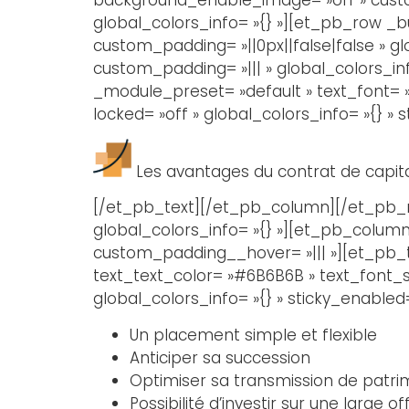
global_colors_info= »{} »][et_pb_row _b
custom_padding= »||0px||false|false » gl
custom_padding= »||| » global_colors_inf
_module_preset= »default » text_font= »
locked= »off » global_colors_info= »{} » 
Les avantages du contrat de capita
[/et_pb_text][/et_pb_column][/et_pb_ro
global_colors_info= »{} »][et_pb_column 
custom_padding__hover= »||| »][et_pb_tex
text_text_color= »#6B6B6B » text_font_s
global_colors_info= »{} » sticky_enabled=
Un placement simple et flexible
Anticiper sa succession
Optimiser sa transmission de patri
Possibilité d’investir sur une large o