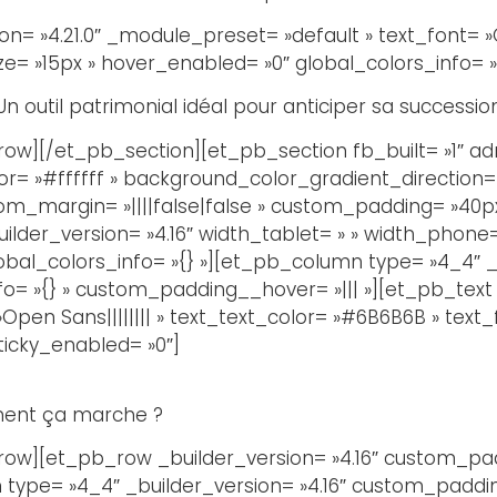
n= »4.21.0″ _module_preset= »default » text_font= »Op
ze= »15px » hover_enabled= »0″ global_colors_info= »{
Un outil patrimonial idéal pour anticiper sa successio
w][/et_pb_section][et_pb_section fb_built= »1″ adm
or= »#ffffff » background_color_gradient_direction=
_margin= »||||false|false » custom_padding= »40px||
uilder_version= »4.16″ width_tablet= » » width_phone
obal_colors_info= »{} »][et_pb_column type= »4_4″ _b
o= »{} » custom_padding__hover= »||| »][et_pb_text _
Open Sans|||||||| » text_text_color= »#6B6B6B » text
sticky_enabled= »0″]
ment ça marche ?
w][et_pb_row _builder_version= »4.16″ custom_paddi
type= »4_4″ _builder_version= »4.16″ custom_padding=