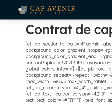
Contrat de cap
[et_pb_section fb_built= »1″ admin_labe
background_color_gradient_stops= »rgba(
background_color_gradient_end= »rgba(
content/uploads/2020/06/prevoyance-hea
global_colors_info= »{} »][et_pb_row _bu
background_repeat= »repeat » width= »9
max_width= »96% » max_width_tablet= » 
[et_pb_column type= »4_4″ _builder_vers
[et_pb_text _builder_version= »4.21.0″ _
text_text_color= »#FFFFFF » text_font_si