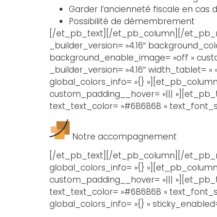
Garder l’ancienneté fiscale en cas 
Possibilité de démembrement
[/et_pb_text][/et_pb_column][/et_pb_ro
_builder_version= »4.16″ background_co
background_enable_image= »off » custom
_builder_version= »4.16″ width_tablet= 
global_colors_info= »{} »][et_pb_column 
custom_padding__hover= »||| »][et_pb_tex
text_text_color= »#6B6B6B » text_font_si
Notre accompagnement
[/et_pb_text][/et_pb_column][/et_pb_ro
global_colors_info= »{} »][et_pb_column 
custom_padding__hover= »||| »][et_pb_tex
text_text_color= »#6B6B6B » text_font_s
global_colors_info= »{} » sticky_enabled=