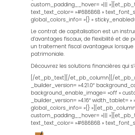
custom_padding__hover= »||| »][et_pb_tex
text_text_color= »#6B6B6B » text_font_s
global_colors_info= »{} » sticky_enabled=
Le contrat de capitalisation est un instr
d’avantages fiscaux, de flexibilité et de 
un traitement fiscal avantageux lorsque
patrimoniale.
Découvrez les solutions financières qui 
[/et_pb_text][/et_pb_column][/et_pb_ro
_builder_version= »4.21.0″ background_
background_enable_image= »off » custom
_builder_version= »4.16″ width_tablet= 
global_colors_info= »{} »][et_pb_column 
custom_padding__hover= »||| »][et_pb_tex
text_text_color= »#6B6B6B » text_font_si