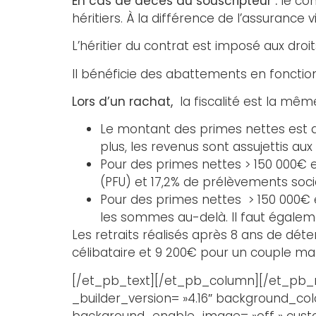
En cas de décès du souscripteur :
le con
héritiers. À la différence de l’assurance 
L’héritier du contrat est imposé aux droi
Il bénéficie des abattements en fonction
Lors d’un rachat,
la fiscalité est la mêm
Le montant des primes nettes est de 
plus, les revenus sont assujettis au
Pour des primes nettes > 150 000€ et
(PFU) et 17,2% de prélèvements soci
Pour des primes nettes > 150 000€ et
les sommes au-delà. Il faut égaleme
Les retraits réalisés après 8 ans de dét
célibataire et 9 200€ pour un couple mar
[/et_pb_text][/et_pb_column][/et_pb_ro
_builder_version= »4.16″ background_col
background_enable_image= »off » custom