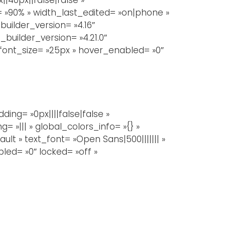
= »90% » width_last_edited= »on|phone »
uilder_version= »4.16″
builder_version= »4.21.0″
_font_size= »25px » hover_enabled= »0″
ng= »0px||||false|false »
 »||| » global_colors_info= »{} »
lt » text_font= »Open Sans|500||||||| »
led= »0″ locked= »off »