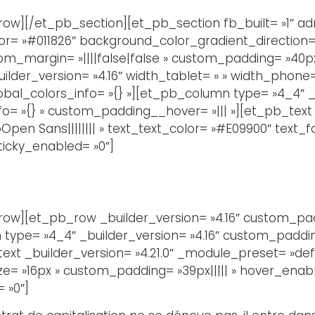
w][/et_pb_section][et_pb_section fb_built= »1″ adm
or= »#011826″ background_color_gradient_direction=
_margin= »||||false|false » custom_padding= »40px||
uilder_version= »4.16″ width_tablet= » » width_phone
obal_colors_info= »{} »][et_pb_column type= »4_4″ _b
o= »{} » custom_padding__hover= »||| »][et_pb_text _
Open Sans|||||||| » text_text_color= »#E09900″ text_
sticky_enabled= »0″]
w][et_pb_row _builder_version= »4.16″ custom_paddi
type= »4_4″ _builder_version= »4.16″ custom_padding=
t _builder_version= »4.21.0″ _module_preset= »defau
ze= »16px » custom_padding= »39px||||| » hover_enabl
 »0″]