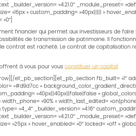
t _builder_version= »4.21.0″ _module_preset= »defau
ize= »16px » custom_padding= »40px||||| » hover_enab
 »0″]
ument financier qui permet aux investisseurs de faire f
possibilités de transmission de patrimoine. Il fonction
 le contrat est racheté. Le contrat de capitalisati
s’offrent à vous pour vous
constituer un capital
w][/et_pb_section][et_pb_section fb_built= »1″ adm
color= »#d9d7cc » background_color_gradient_directi
_padding= »40px||40px||false|false » global_colors
» » width_phone= »90% » width_last_edited= »on|phone
type= »4_4″ _builder_version= »4.16″ custom_padding=
t _builder_version= »4.21.0″ _module_preset= »defaul
ze= »25px » hover_enabled= »0″ locked= »off » global