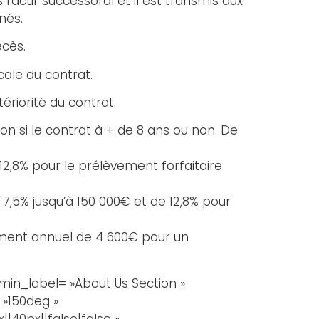
l’actif successoral et il est transmis aux
nés.
écès.
cale du contrat.
ériorité du contrat.
on si le contrat à + de 8 ans ou non. De
 12,8% pour le prélèvement forfaitaire
 7,5% jusqu’à 150 000€ et de 12,8% pour
tement annuel de 4 600€ pour un
in_label= »About Us Section »
 »150deg »
40px||false|false »