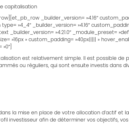
 capitalisation
w][et_pb_row _builder_version= »4.16″ custom_paddi
type= »4_4″ _builder_version= »4.16″ custom_padding=
t _builder_version= »4.21.0″ _module_preset= »defau
ize= »16px » custom_padding= »40px||||| » hover_enab
 »0″]
lisation est relativement simple. Il est possible de
més ou réguliers, qui sont ensuite investis dans dive
ns la mise en place de votre allocation d’actif et la
ofil investisseur afin de déterminer vos objectifs, v