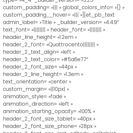
type= »4_4″ _builder_version= »3.25″
custom_padding= »||| » global_colors_info= »{} »
custom_padding__hover= »||| »][et_pb_text
admin_label= »Title » _builder_version= »4.4.9″
text_font= »|||||||| » header_font= »|||||||| »
header_line_height= »1.2em »
header_2_font= »Quattrocento|||||||| »
header_2_text_align= »left »
header_2_text_color= »#5a6e77″
header_2_font_size= »44px »
header_2_line_height= »1.3em »
text_orientation= »center »
custom_margin= »||10px| »
animation_style= »fade »
animation_direction= »left »
animation_starting_opacity= »100% »
header_2_font_size_tablet= »40px »
header_2_font_size_phone= »28px »