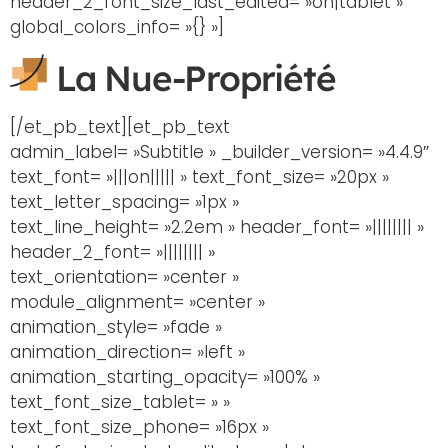
header_2_font_size_last_edited= »on|tablet »
global_colors_info= »{} »]
La Nue-Propriété
[/et_pb_text][et_pb_text
admin_label= »Subtitle » _builder_version= »4.4.9″
text_font= »|||on||||| » text_font_size= »20px »
text_letter_spacing= »1px »
text_line_height= »2.2em » header_font= »|||||||| »
header_2_font= »|||||||| »
text_orientation= »center »
module_alignment= »center »
animation_style= »fade »
animation_direction= »left »
animation_starting_opacity= »100% »
text_font_size_tablet= » »
text_font_size_phone= »16px »